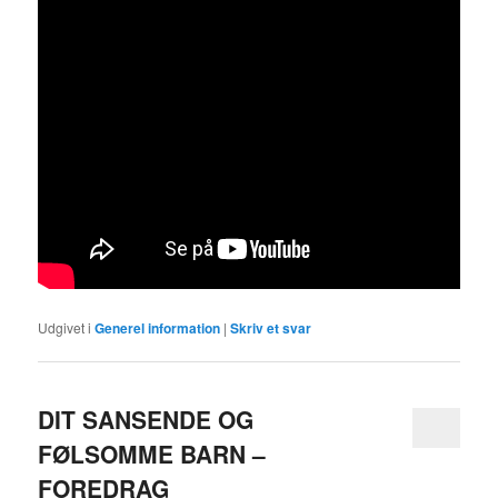
Udgivet i
Generel information
|
Skriv et svar
DIT SANSENDE OG
FØLSOMME BARN –
FOREDRAG