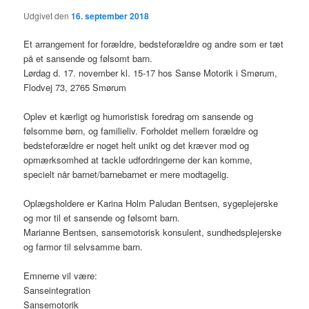
Udgivet den
16. september 2018
Et arrangement for forældre, bedsteforældre og andre som er tæt
på et sansende og følsomt barn.
Lørdag d. 17. november kl. 15-17 hos Sanse Motorik i Smørum,
Flodvej 73, 2765 Smørum
Oplev et kærligt og humoristisk foredrag om sansende og
følsomme børn, og familieliv. Forholdet mellem forældre og
bedsteforældre er noget helt unikt og det kræver mod og
opmærksomhed at tackle udfordringerne der kan komme,
specielt når barnet/barnebarnet er mere modtagelig.
Oplægsholdere er Karina Holm Paludan Bentsen, sygeplejerske
og mor til et sansende og følsomt barn.
Marianne Bentsen, sansemotorisk konsulent, sundhedsplejerske
og farmor til selvsamme barn.
Emnerne vil være:
Sanseintegration
Sansemotorik