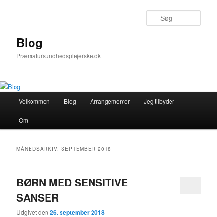
Fortsæt
Fortsæt
til
til
Søg
primært
sekundært
indhold
indhold
Blog
Præmatursundhedsplejerske.dk
Hovedmenu
Velkommen
Blog
Arrangementer
Jeg tilbyder
Om
MÅNEDSARKIV:
SEPTEMBER 2018
BØRN MED SENSITIVE
SANSER
Udgivet den
26. september 2018