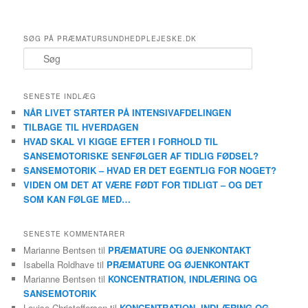
SØG PÅ PRÆMATURSUNDHEDPLEJESKE.DK
S
ø
g
SENESTE INDLÆG
NÅR LIVET STARTER PÅ INTENSIVAFDELINGEN
TILBAGE TIL HVERDAGEN
HVAD SKAL VI KIGGE EFTER I FORHOLD TIL
SANSEMOTORISKE SENFØLGER AF TIDLIG FØDSEL?
SANSEMOTORIK – HVAD ER DET EGENTLIG FOR NOGET?
VIDEN OM DET AT VÆRE FØDT FOR TIDLIGT – OG DET
SOM KAN FØLGE MED…
SENESTE KOMMENTARER
Marianne Bentsen
til
PRÆMATURE OG ØJENKONTAKT
Isabella Roldhave
til
PRÆMATURE OG ØJENKONTAKT
Marianne Bentsen
til
KONCENTRATION, INDLÆRING OG
SANSEMOTORIK
Louise Christoffersen
til
KONCENTRATION, INDLÆRING OG