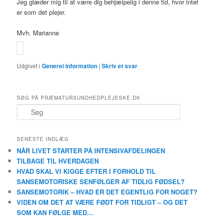
Jeg glæder mig til at være dig behjælpelig i denne tid, hvor intet
er som det plejer.
Mvh. Marianne
Udgivet i
Generel information
|
Skriv et svar
SØG PÅ PRÆMATURSUNDHEDPLEJESKE.DK
S
ø
g
SENESTE INDLÆG
NÅR LIVET STARTER PÅ INTENSIVAFDELINGEN
TILBAGE TIL HVERDAGEN
HVAD SKAL VI KIGGE EFTER I FORHOLD TIL
SANSEMOTORISKE SENFØLGER AF TIDLIG FØDSEL?
SANSEMOTORIK – HVAD ER DET EGENTLIG FOR NOGET?
VIDEN OM DET AT VÆRE FØDT FOR TIDLIGT – OG DET
SOM KAN FØLGE MED…