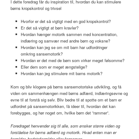
I dette foredrag får du inspiration til, hvordan du kan stimulere
børns kropskontrol og trivsel
Hvorfor er det så vigtigt med en god kropskontrol?
Er det så vigtigt at børn kravler?
Hvordan hænger motorik sammen med koncentration,
indlæring og samvær med andre børn og voksne?
Hvordan kan jeg se om mit barn har udfordringer
omkring sansemotorik?
​Hvordan er det med de børn som virker meget følsomme?
Eller dem som er meget ængstelige?
Hvordan kan jeg stimulere mit barns motorik?
Kom og bliv klogere på børns sansemotoriske udvikling, og få
viden om sammenhængen med børns adfærd, indlæringsevne og
evne til at forstå sig selv. Bliv bedre til at spotte om et barn er
udfordret på sansemotorikken, få ideer til, hvordan det kan
forebygges, og hør noget om, hvilke børn det ”rammer”.
Foredraget henvender sig til alle, som ønsker større viden og
forståelse for børns adfærd og motorik. Hvad enten man er
forælder, bedsteforælder eller fagperson.