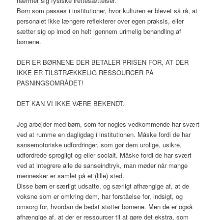
nærmer sig fysiske irettesættelser.
Børn som passes i institutioner, hvor kulturen er blevet så rå, at
personalet ikke længere reflekterer over egen praksis, eller
sætter sig op imod en helt igennem urimelig behandling af
børnene.
DER ER BØRNENE DER BETALER PRISEN FOR, AT DER
IKKE ER TILSTRÆKKELIG RESSOURCER PÅ
PASNINGSOMRÅDET!
DET KAN VI IKKE VÆRE BEKENDT.
Jeg arbejder med børn, som for nogles vedkommende har svært
ved at rumme en dagligdag i institutionen. Måske fordi de har
sansemotoriske udfordringer, som gør dem urolige, usikre,
udfordrede sprogligt og eller socialt. Måske fordi de har svært
ved at integrere alle de sanseindtryk, man møder når mange
mennesker er samlet på et (lille) sted.
Disse børn er særligt udsatte, og særligt afhængige af, at de
voksne som er omkring dem, har forståelse for, indsigt, og
omsorg for, hvordan de bedst støtter børnene. Men de er også
afhængige af, at der er ressourcer til at gøre det ekstra, som