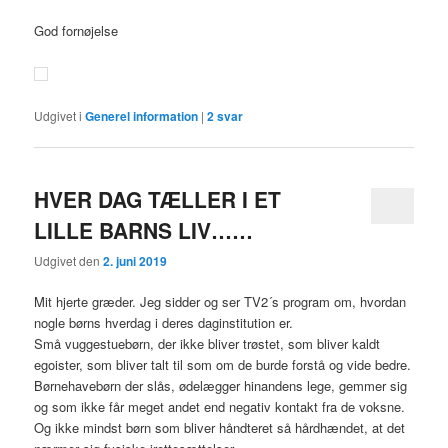
God fornøjelse
Udgivet i
Generel information
|
2
svar
HVER DAG TÆLLER I ET
LILLE BARNS LIV……
Udgivet den
2. juni 2019
Mit hjerte græder. Jeg sidder og ser TV2´s program om, hvordan
nogle børns hverdag i deres daginstitution er.
Små vuggestuebørn, der ikke bliver trøstet, som bliver kaldt
egoister, som bliver talt til som om de burde forstå og vide bedre.
Børnehavebørn der slås, ødelægger hinandens lege, gemmer sig
og som ikke får meget andet end negativ kontakt fra de voksne.
Og ikke mindst børn som bliver håndteret så hårdhændet, at det