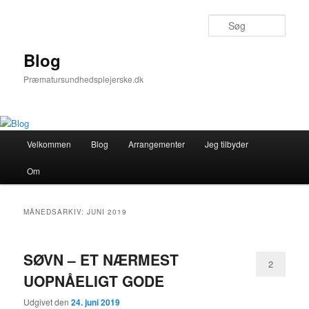
Fortsæt
Fortsæt
til
til
Søg
primært
sekundært
indhold
indhold
Blog
Præmatursundhedsplejerske.dk
Hovedmenu
Velkommen
Blog
Arrangementer
Jeg tilbyder
Om
MÅNEDSARKIV:
JUNI 2019
SØVN – ET NÆRMEST
2
UOPNÅELIGT GODE
Udgivet den
24. juni 2019