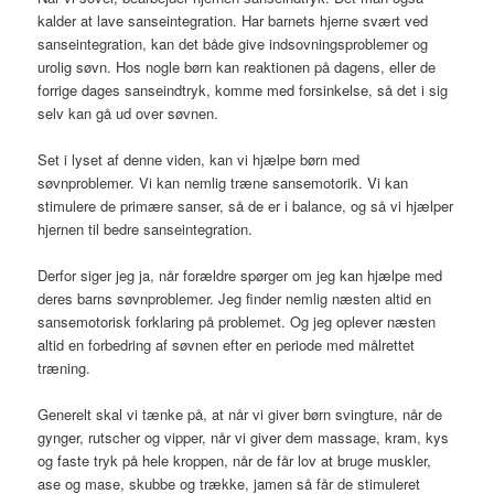
kalder at lave sanseintegration. Har barnets hjerne svært ved
sanseintegration, kan det både give indsovningsproblemer og
urolig søvn. Hos nogle børn kan reaktionen på dagens, eller de
forrige dages sanseindtryk, komme med forsinkelse, så det i sig
selv kan gå ud over søvnen.
Set i lyset af denne viden, kan vi hjælpe børn med
søvnproblemer. Vi kan nemlig træne sansemotorik. Vi kan
stimulere de primære sanser, så de er i balance, og så vi hjælper
hjernen til bedre sanseintegration.
Derfor siger jeg ja, når forældre spørger om jeg kan hjælpe med
deres barns søvnproblemer. Jeg finder nemlig næsten altid en
sansemotorisk forklaring på problemet. Og jeg oplever næsten
altid en forbedring af søvnen efter en periode med målrettet
træning.
Generelt skal vi tænke på, at når vi giver børn svingture, når de
gynger, rutscher og vipper, når vi giver dem massage, kram, kys
og faste tryk på hele kroppen, når de får lov at bruge muskler,
ase og mase, skubbe og trække, jamen så får de stimuleret