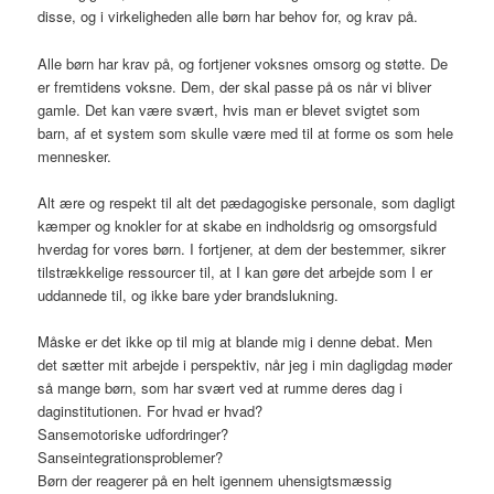
disse, og i virkeligheden alle børn har behov for, og krav på.
Alle børn har krav på, og fortjener voksnes omsorg og støtte. De
er fremtidens voksne. Dem, der skal passe på os når vi bliver
gamle. Det kan være svært, hvis man er blevet svigtet som
barn, af et system som skulle være med til at forme os som hele
mennesker.
Alt ære og respekt til alt det pædagogiske personale, som dagligt
kæmper og knokler for at skabe en indholdsrig og omsorgsfuld
hverdag for vores børn. I fortjener, at dem der bestemmer, sikrer
tilstrækkelige ressourcer til, at I kan gøre det arbejde som I er
uddannede til, og ikke bare yder brandslukning.
Måske er det ikke op til mig at blande mig i denne debat. Men
det sætter mit arbejde i perspektiv, når jeg i min dagligdag møder
så mange børn, som har svært ved at rumme deres dag i
daginstitutionen. For hvad er hvad?
Sansemotoriske udfordringer?
Sanseintegrationsproblemer?
Børn der reagerer på en helt igennem uhensigtsmæssig