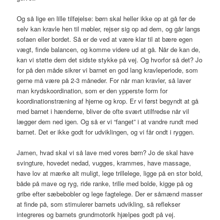
Og så lige en lille tilføjelse: børn skal heller ikke op at gå før de
selv kan kravle hen til møbler, rejser sig op ad dem, og går langs
sofaen eller bordet. Så er de ved at være klar til at bære egen
vægt, finde balancen, og komme videre ud at gå. Når de kan de,
kan vi støtte dem det sidste stykke på vej. Og hvorfor så det? Jo
for på den måde sikrer vi barnet en god lang kravleperiode, som
gerne må være på 2-3 måneder. For når man kravler, så laver
man krydskoordination, som er den ypperste form for
koordinationstræning af hjerne og krop. Er vi først begyndt at gå
med barnet i hænderne, bliver de ofte svært utilfredse når vil
lægger dem ned igen. Og så er vi “fanget” i at vandre rundt med
barnet. Det er ikke godt for udviklingen, og vi får ondt i ryggen.
Jamen, hvad skal vi så lave med vores børn? Jo de skal have
svingture, hovedet nedad, vugges, krammes, have massage,
have lov at mærke alt muligt, lege trillelege, ligge på en stor bold,
både på mave og ryg, ride ranke, trille med bolde, kigge på og
gribe efter sæbebobler og lege fagtelege. Der er såmænd masser
at finde på, som stimulerer barnets udvikling, så reflekser
integreres og barnets grundmotorik hjælpes godt på vej.