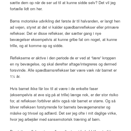
sætte dem op når de ser ud til at kunne sidde selv? Det vil jeg
fortælle lidt om her.
Børns motoriske udvikling det første år til halvanden, er langt hen
ad vejen, styret at det vi kalder spædbarnreflekser eller primære
reflekser. Det er disse reflekser, der sætter gang i nye
bevægelser eksempelvis at kunne gribe fat om noget, at kunne
trille, og at komme op og sidde.
Reflekserne er aktive i den periode de er ved at “lære” kroppen
en ny bevægelse, og skal derefter aftage/integreres og dermed
forsvinde. Alle spædbarnsreflekser bør være væk når barnet er
1½ år.
Hvis barnet ikke får lov til at være i de enkelte faser
(eksempelvis at øve sig på at trille) længe nok, er der stor risiko
for, at refleksen forbliver aktiv også når barnet er større. Og så
bliver refleksen forstyrrende for barnets bevægemønster og
måske og trivsel og adfærd. Det ser jeg ofte i mit daglige virke,
hvor jeg arbejder med sansemotorisk træning af børn.