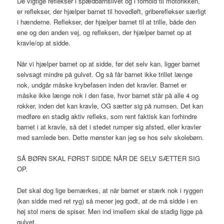
De vigtige reflekser i spædbarnslivet og i forhold til motorikken,
er reflekser, der hjælper barnet til hovedløft, gribereflekser særligt
i hænderne. Reflekser, der hjælper barnet til at trille, både den
ene og den anden vej, og refleksen, der hjælper barnet op at
kravle/op at sidde.
Når vi hjælper barnet op at sidde, før det selv kan, ligger barnet
selvsagt mindre på gulvet. Og så får barnet ikke trillet længe
nok, undgår måske krybefasen inden det kravler. Barnet er
måske ikke længe nok i den fase, hvor barnet står på alle 4 og
rokker, inden det kan kravle, OG sætter sig på numsen. Det kan
medføre en stadig aktiv refleks, som rent faktisk kan forhindre
barnet i at kravle, så det i stedet rumper sig afsted, eller kravler
med samlede ben. Dette mønster kan jeg se hos selv skolebørn.
SÅ BØRN SKAL FØRST SIDDE NÅR DE SELV SÆTTER SIG
OP.
Det skal dog lige bemærkes, at når barnet er stærk nok i ryggen
(kan sidde med ret ryg) så mener jeg godt, at de må sidde i en
høj stol mens de spiser. Men ind imellem skal de stadig ligge på
gulvet.