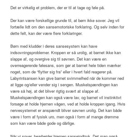
Det er virkelig et problem, der er til at tage og føle på.
Der kan være forskellige grunde til, at børn ikke sover. Jeg vil
fortælle lidt om den sansemotoriske forklaring. Og selv inden for
dette felt, kan der være flere forklaringer.
Børn med kludder i deres sansesystem kan have
indsovningsproblemer. Kroppen er så urolig, at barnet ikke kan
slappe af, og overgive sig til søvnen. Det kan være en
overreagerende følesans, som gør at barnet hele tiden mærker
noget, som de “flytter sig fra” eller i hvert fald reagerer på.
Labyrintsansen kan give barnet svimmelhed når de kommer ned
at ligge og/eller vender sig i sengen. Muskelspændingen kan
være så høj, at det bliver rigtig svært at slappe af.
Muskelspændingen kan også være lav, og barnet vil instinktivt
forsøge at holde hjernen vågen, ved at holde kroppen igang. Hvis
nervesystemet er anspændt bliver søvnen urolig. Det kan både
være i form af fysisk uro, men også i form af mange drømme
som kan være både gode og dårlige.
Når vi sover, bearbejder hjernen sanseindtryk. Det man også