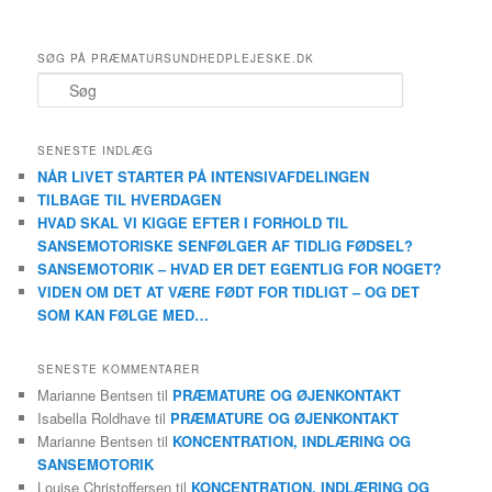
SØG PÅ PRÆMATURSUNDHEDPLEJESKE.DK
S
ø
g
SENESTE INDLÆG
NÅR LIVET STARTER PÅ INTENSIVAFDELINGEN
TILBAGE TIL HVERDAGEN
HVAD SKAL VI KIGGE EFTER I FORHOLD TIL
SANSEMOTORISKE SENFØLGER AF TIDLIG FØDSEL?
SANSEMOTORIK – HVAD ER DET EGENTLIG FOR NOGET?
VIDEN OM DET AT VÆRE FØDT FOR TIDLIGT – OG DET
SOM KAN FØLGE MED…
SENESTE KOMMENTARER
Marianne Bentsen
til
PRÆMATURE OG ØJENKONTAKT
Isabella Roldhave
til
PRÆMATURE OG ØJENKONTAKT
Marianne Bentsen
til
KONCENTRATION, INDLÆRING OG
SANSEMOTORIK
Louise Christoffersen
til
KONCENTRATION, INDLÆRING OG