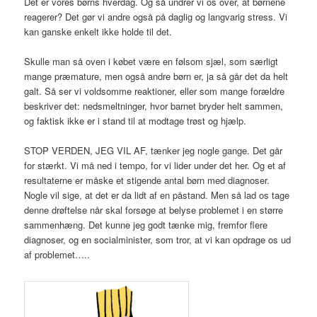
Det er vores børns hverdag. Og så undrer vi os over, at børnene
reagerer? Det gør vi andre også på daglig og langvarig stress. Vi
kan ganske enkelt ikke holde til det.
Skulle man så oven i købet være en følsom sjæl, som særligt
mange præmature, men også andre børn er, ja så går det da helt
galt. Så ser vi voldsomme reaktioner, eller som mange forældre
beskriver det: nedsmeltninger, hvor barnet bryder helt sammen,
og faktisk ikke er i stand til at modtage trøst og hjælp.
STOP VERDEN, JEG VIL AF, tænker jeg nogle gange. Det går
for stærkt. Vi må ned i tempo, for vi lider under det her. Og et af
resultaterne er måske et stigende antal børn med diagnoser.
Nogle vil sige, at det er da lidt af en påstand. Men så lad os tage
denne drøftelse når skal forsøge at belyse problemet i en større
sammenhæng. Det kunne jeg godt tænke mig, fremfor flere
diagnoser, og en socialminister, som tror, at vi kan opdrage os ud
af problemet…..