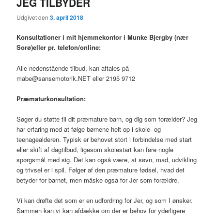
JEG TILBYDER
Udgivet den
3. april 2018
Konsultationer i mit hjemmekontor i Munke Bjergby (nær
Sorø)eller pr. telefon/online:
Alle nedenstående tilbud, kan aftales på
mabe@sansemotorik.NET eller 2195 9712
Præmaturkonsultation:
Søger du støtte til dit præmature barn, og dig som forælder? Jeg
har erfaring med at følge børnene helt op i skole- og
teenagealderen. Typisk er behovet stort i forbindelse med start
eller skift af dagtilbud, ligesom skolestart kan føre nogle
spørgsmål med sig. Det kan også være, at søvn, mad, udvikling
og trivsel er i spil. Følger af den præmature fødsel, hvad det
betyder for barnet, men måske også for Jer som forældre.
Vi kan drøfte det som er en udfordring for Jer, og som I ønsker.
Sammen kan vi kan afdække om der er behov for yderligere