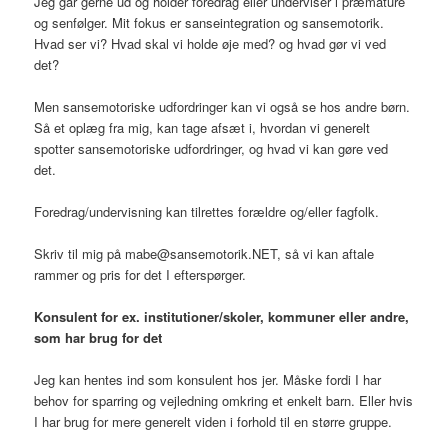
Jeg går gerne ud og holder foredrag eller underviser i præmature
og senfølger. Mit fokus er sanseintegration og sansemotorik.
Hvad ser vi? Hvad skal vi holde øje med? og hvad gør vi ved
det?
Men sansemotoriske udfordringer kan vi også se hos andre børn.
Så et oplæg fra mig, kan tage afsæt i, hvordan vi generelt
spotter sansemotoriske udfordringer, og hvad vi kan gøre ved
det.
Foredrag/undervisning kan tilrettes forældre og/eller fagfolk.
Skriv til mig på mabe@sansemotorik.NET, så vi kan aftale
rammer og pris for det I efterspørger.
Konsulent for ex. institutioner/skoler, kommuner eller andre,
som har brug for det
Jeg kan hentes ind som konsulent hos jer. Måske fordi I har
behov for sparring og vejledning omkring et enkelt barn. Eller hvis
I har brug for mere generelt viden i forhold til en større gruppe.