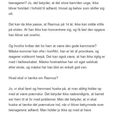
teenageren? Jo, det betyder, at det store barn/den unge, ikke
bliver forstået i forhold til adfærd, trivsel og behov som skiller sig
ud.
Det kan da ikke passe, at Rasmus på 14 år, ikke kan sidde stille
på stolen. At han ikke kan koncentrere sig, og få løst den opgave
han bliver sat overfor.
Og hvorfor kniber det for ham at være den gode kammerat?
Måske kommer han ofte i konflikt, han er let af provokere, og
reagerer voldsomt herpå. Det kan også være, at han ikke rigtig er
med i fællesskabet. Måske foretrækker han sit eget selskab
efter skole, og måske har han blot en enkelt god ven.
Hvad skal vi tænke om Rasmus?
Jo, vi skal først og fremmest huske på, at man aldrig holder op
med at være præmatur. Det betyder ikke nødvendigvis, at barnet
ser frem til et liv med problemer. Men det betyder, at vi skal
huske at tænke det præmature ind, når vi bliver bekymrede over
teenagerens adfærd. Man holder jo ikke op med at have