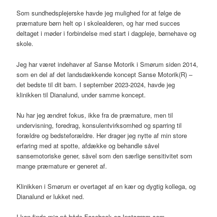
Som sundhedsplejerske havde jeg mulighed for at følge de
præmature børn helt op i skolealderen, og har med succes
deltaget i møder i forbindelse med start i dagpleje, børnehave og
skole.
Jeg har været indehaver af Sanse Motorik i Smørum siden 2014,
som en del af det landsdækkende koncept Sanse Motorik(R) –
det bedste til dit barn. I september 2023-2024, havde jeg
klinikken til Dianalund, under samme koncept.
Nu har jeg ændret fokus, ikke fra de præmature, men til
undervisning, foredrag, konsulentvirksomhed og sparring til
forældre og bedsteforældre. Her drager jeg nytte af min store
erfaring med at spotte, afdække og behandle såvel
sansemotoriske gener, såvel som den særlige sensitivitet som
mange præmature er generet af.
Klinikken i Smørum er overtaget af en kær og dygtig kollega, og
Dianalund er lukket ned.
I kan finde mig på både Facebook og Instagram som