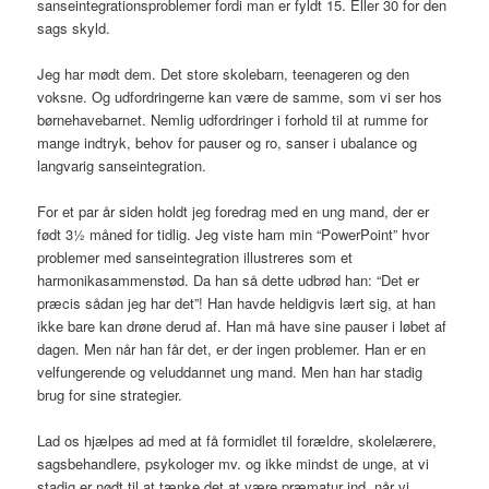
sanseintegrationsproblemer fordi man er fyldt 15. Eller 30 for den
sags skyld.
Jeg har mødt dem. Det store skolebarn, teenageren og den
voksne. Og udfordringerne kan være de samme, som vi ser hos
børnehavebarnet. Nemlig udfordringer i forhold til at rumme for
mange indtryk, behov for pauser og ro, sanser i ubalance og
langvarig sanseintegration.
For et par år siden holdt jeg foredrag med en ung mand, der er
født 3½ måned for tidlig. Jeg viste ham min “PowerPoint” hvor
problemer med sanseintegration illustreres som et
harmonikasammenstød. Da han så dette udbrød han: “Det er
præcis sådan jeg har det”! Han havde heldigvis lært sig, at han
ikke bare kan drøne derud af. Han må have sine pauser i løbet af
dagen. Men når han får det, er der ingen problemer. Han er en
velfungerende og veluddannet ung mand. Men han har stadig
brug for sine strategier.
Lad os hjælpes ad med at få formidlet til forældre, skolelærere,
sagsbehandlere, psykologer mv. og ikke mindst de unge, at vi
stadig er nødt til at tænke det at være præmatur ind, når vi