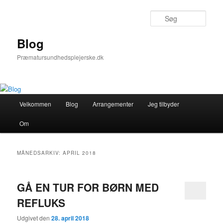
Fortsæt
Fortsæt
til
til
Søg
primært
sekundært
indhold
indhold
Blog
Præmatursundhedsplejerske.dk
Hovedmenu
Velkommen
Blog
Arrangementer
Jeg tilbyder
Om
MÅNEDSARKIV:
APRIL 2018
GÅ EN TUR FOR BØRN MED
REFLUKS
Udgivet den
28. april 2018