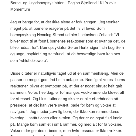
Børne- og Ungdomspsykiatrien i Region Sjælland i KL´s avis
Momentum
Jeg er bange for, at det ikke alene er forklaringen. Jeg tænker
meget på, at børnene reagerer på det liv vi lever. Som
børnepsykolog Henning Strand udtaler i netavisen Zetland: “Vi
bliver nødt til at forstå børnenes reaktioner som et svar på det, de
bliver udsat for
“. Børnepsykiater Søren Hertz siger i sin bog Børn
og unge, psykiatri og samfund
at de besværlige børn kan ses
,
som “whistleblowere”.
Disse citater er naturligvis taget ud af en sammenhæng. Men de
passer nu meget godt ind i min antagelse. Nemlig at vores børns
reaktioner, bliver et symptom på, at der er noget skruet helt galt
sammen. Vores hverdag, er for manges vedkommende blevet alt
for stresset. Og i institutioner og skoler er alle efterhånden så
pressede, at det kan være svært, både for børn og vokse at
navigere i. Jeg møder jævnlig børn, der ikke kan rumme deres
hverdag i institutionen eller skolen. Og der er da også fuld knald
på. Mange børn samlet i små rammer, og med alt for få voksne.
Voksne der gør deres bedste, men hvis ressourcer ikke rækker.