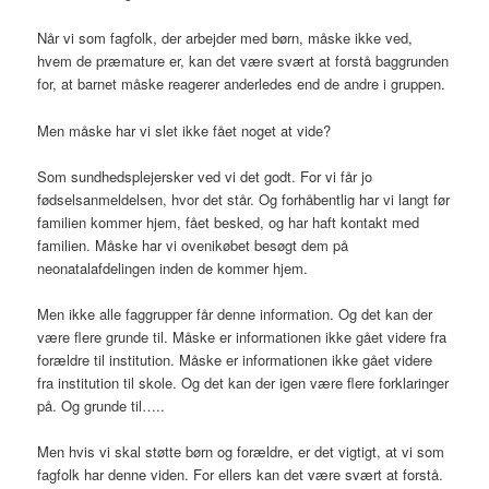
Når vi som fagfolk, der arbejder med børn, måske ikke ved,
hvem de præmature er, kan det være svært at forstå baggrunden
for, at barnet måske reagerer anderledes end de andre i gruppen.
Men måske har vi slet ikke fået noget at vide?
Som sundhedsplejersker ved vi det godt. For vi får jo
fødselsanmeldelsen, hvor det står. Og forhåbentlig har vi langt før
familien kommer hjem, fået besked, og har haft kontakt med
familien. Måske har vi ovenikøbet besøgt dem på
neonatalafdelingen inden de kommer hjem.
Men ikke alle faggrupper får denne information. Og det kan der
være flere grunde til. Måske er informationen ikke gået videre fra
forældre til institution. Måske er informationen ikke gået videre
fra institution til skole. Og det kan der igen være flere forklaringer
på. Og grunde til…..
Men hvis vi skal støtte børn og forældre, er det vigtigt, at vi som
fagfolk har denne viden. For ellers kan det være svært at forstå.