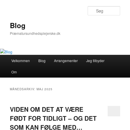
Fortsæt
Fortsæt
til
til
Søg
primært
sekundært
indhold
indhold
Blog
Præmatursundhedsplejerske.dk
Hovedmenu
Velkommen
Blog
Arrangementer
Jeg tilbyder
Om
MÅNEDSARKIV:
MAJ 2025
VIDEN OM DET AT VÆRE
FØDT FOR TIDLIGT – OG DET
SOM KAN FØLGE MED…