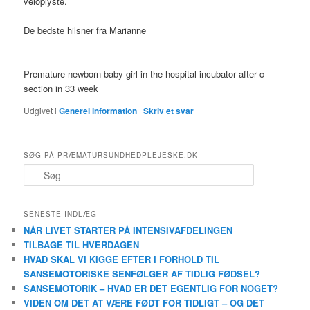
veloplyste.
De bedste hilsner fra Marianne
Premature newborn baby girl in the hospital incubator after c-
section in 33 week
Udgivet i
Generel information
|
Skriv et svar
SØG PÅ PRÆMATURSUNDHEDPLEJESKE.DK
S
ø
g
SENESTE INDLÆG
NÅR LIVET STARTER PÅ INTENSIVAFDELINGEN
TILBAGE TIL HVERDAGEN
HVAD SKAL VI KIGGE EFTER I FORHOLD TIL
SANSEMOTORISKE SENFØLGER AF TIDLIG FØDSEL?
SANSEMOTORIK – HVAD ER DET EGENTLIG FOR NOGET?
VIDEN OM DET AT VÆRE FØDT FOR TIDLIGT – OG DET