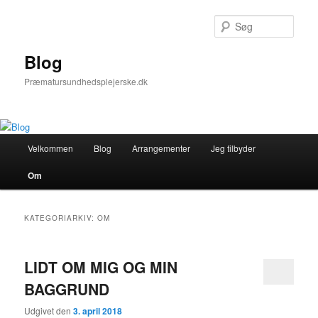
Fortsæt
Fortsæt
til
til
Søg
primært
sekundært
indhold
indhold
Blog
Præmatursundhedsplejerske.dk
Hovedmenu
Velkommen
Blog
Arrangementer
Jeg tilbyder
Om
KATEGORIARKIV:
OM
LIDT OM MIG OG MIN
BAGGRUND
Udgivet den
3. april 2018