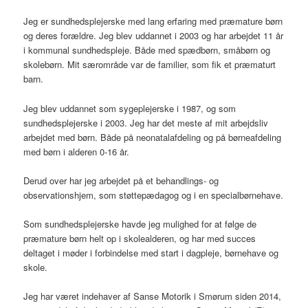
Jeg er sundhedsplejerske med lang erfaring med præmature børn
og deres forældre. Jeg blev uddannet i 2003 og har arbejdet 11 år
i kommunal sundhedspleje. Både med spædbørn, småbørn og
skolebørn. Mit særområde var de familier, som fik et præmaturt
barn.
Jeg blev uddannet som sygeplejerske i 1987, og som
sundhedsplejerske i 2003. Jeg har det meste af mit arbejdsliv
arbejdet med børn. Både på neonatalafdeling og på børneafdeling
med børn i alderen 0-16 år.
Derud over har jeg arbejdet på et behandlings- og
observationshjem, som støttepædagog og i en specialbørnehave.
Som sundhedsplejerske havde jeg mulighed for at følge de
præmature børn helt op i skolealderen, og har med succes
deltaget i møder i forbindelse med start i dagpleje, børnehave og
skole.
Jeg har været indehaver af Sanse Motorik i Smørum siden 2014,