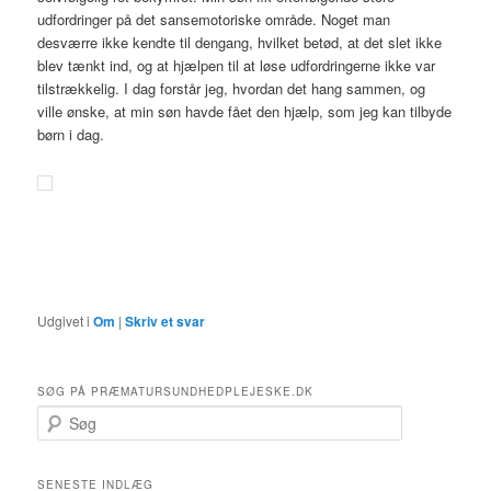
udfordringer på det sansemotoriske område. Noget man
desværre ikke kendte til dengang, hvilket betød, at det slet ikke
blev tænkt ind, og at hjælpen til at løse udfordringerne ikke var
tilstrækkelig. I dag forstår jeg, hvordan det hang sammen, og
ville ønske, at min søn havde fået den hjælp, som jeg kan tilbyde
børn i dag.
Udgivet i
Om
|
Skriv et svar
SØG PÅ PRÆMATURSUNDHEDPLEJESKE.DK
S
ø
g
SENESTE INDLÆG