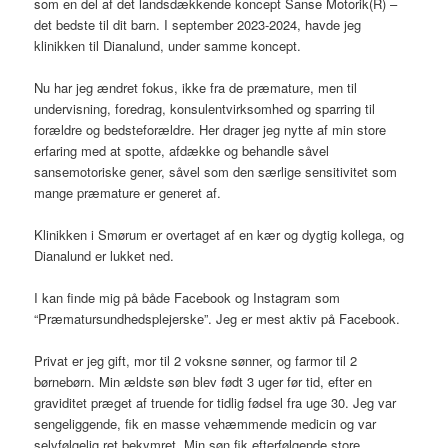
som en del af det landsdækkende koncept Sanse Motorik(R) –
det bedste til dit barn. I september 2023-2024, havde jeg
klinikken til Dianalund, under samme koncept.
Nu har jeg ændret fokus, ikke fra de præmature, men til
undervisning, foredrag, konsulentvirksomhed og sparring til
forældre og bedsteforældre. Her drager jeg nytte af min store
erfaring med at spotte, afdække og behandle såvel
sansemotoriske gener, såvel som den særlige sensitivitet som
mange præmature er generet af.
Klinikken i Smørum er overtaget af en kær og dygtig kollega, og
Dianalund er lukket ned.
I kan finde mig på både Facebook og Instagram som
“Præmatursundhedsplejerske”. Jeg er mest aktiv på Facebook.
Privat er jeg gift, mor til 2 voksne sønner, og farmor til 2
børnebørn. Min ældste søn blev født 3 uger før tid, efter en
graviditet præget af truende for tidlig fødsel fra uge 30. Jeg var
sengeliggende, fik en masse vehæmmende medicin og var
selvfølgelig ret bekymret. Min søn fik efterfølgende store