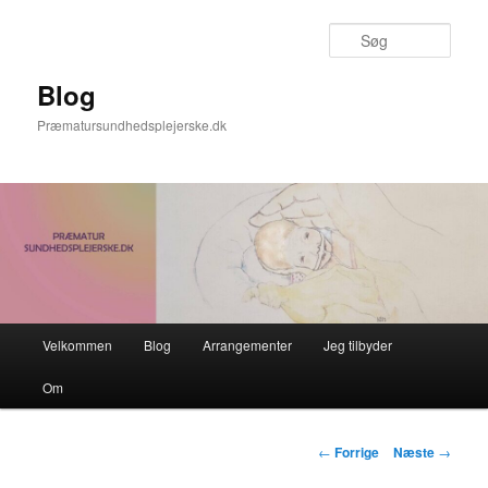
Fortsæt
til
Søg
primært
indhold
Blog
Præmatursundhedsplejerske.dk
Hovedmenu
Velkommen
Blog
Arrangementer
Jeg tilbyder
Om
Indlægsnavigation
←
Forrige
Næste
→