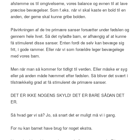
afstemme os til omgivelserne, vores balance og evnen til at lave
præcise bevægelser. Som f.eks. når vi skal kaste en bold til en
anden, der gerne skal kunne gribe bolden.
Påvirkningen af de tre primære sanser forsætter under fødslen og
gennem hele livet. Så det nyfødte barn, er afhængig af at kunne
få stimuleret disse sanser. Enten fordi de selv kan bevæge sig
frit, i gode rammer. Eller når vi som forældre leger bevægelege
med vores barn.
Men når man så kommer for tidligt til verden. Eller måske er syg
eller på anden måde hæmmet efter fødslen. Så bliver det svært i
tilstrækkelig grad at få stimuleret de primære sanser.
DET ER IKKE NOGENS SKYLD! DET ER BARE SÅDAN DET
ER.
Så hvad gør vi så? Jo, så snart det er muligt må vi i gang.
For nu kan barnet have brug for noget ekstra.