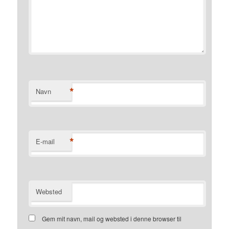
*
Navn
*
E-mail
Websted
Gem mit navn, mail og websted i denne browser til