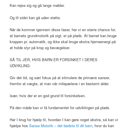
Kan rejse sig og gå langs møbler.
Og til sidst kan gå uden støtte.
Når de kommer igennem disse faser, har vi en større chance for,
at barnets grundmotorik på sigt, er på plads. At barnet kan bruge
kroppen pr. automatik, og ikke skal bruge ekstra hjerneenergi på
at holde styr på krop og bevægelser.
SÅ TIL JER, HVIS BARN ER FORSINKET I DERES
UDVIKLING:
Giv det tid, og sæt fokus på at stimulere de primære sanser,
fremfor at vægte, at man når milepælene i en bestemt alder.
Især, hvis der er en god grund til forsinkelsen.
På den måde kan vi få fundamentet for udviklingen på plads.
Har I brug for hjælp til, hvordan I kan gøre noget ekstra, så kan vi
hjælpe hos
Sanse Motorik – det bedste til dit barn
, hvor du kan