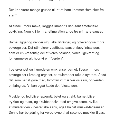
Der kan være mange grunde til, at et barn kommer “forsinket fra
start”.
Allerede i mors mave, lægges kimen til den sansemotoriske
udvikling. Nemlig i form af stimulation af de tre primære sanser.
Barnet ligger og vender sig i alle retninger, og oplever også mors
bevægelser. Det stimulerer vestibulærsansen/labyrintsansen,
som er en væsentlig del af vores balance, vores ligevægt og
fornemmelse af, hvor vi er i “verden”.
Fostervandet og livmoderen omkranser barnet, ligesom mors
bevægelser i krop og organer, stimulerer det taktile system. Altså
det som har at gøre med, hvordan vi mærker os selv, og verden
omkring os. Vi kan også kalde det følesansen.
Muskler og led bliver spændt, bøjet og strakt, barnet bliver
trykket og mast, og skubber selv imod omgivelserne, hvilket
stimulerer den kinestetiske sans, også kaldet muskel-ledsansen.
Denne har betydning for vores evne til at spænde muskler tilpas,