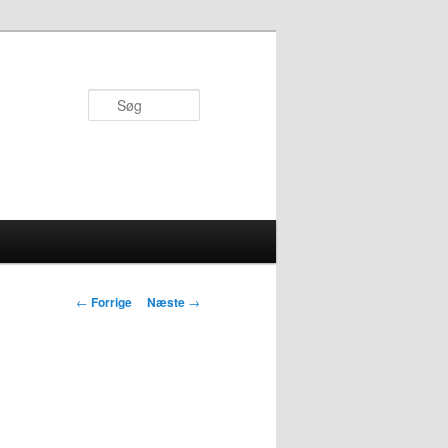
Søg
Indlægsnavigation
←
Forrige
Næste
→