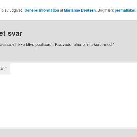
 blev udgivet i
Generel information
af
Marianne Bentsen
. Bogmærk
permalinket
.
et svar
resse vil ikke blive publiceret.
Krævede felter er markeret med
*
tar
*