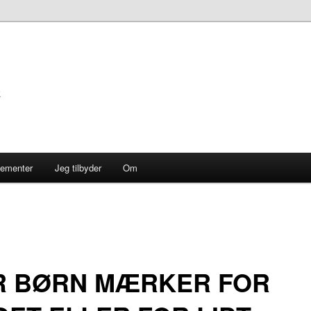
k
gementer
Jeg tilbyder
Om
R BØRN MÆRKER FOR