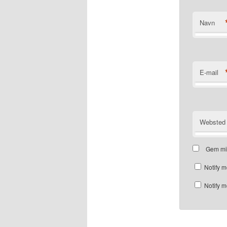
Navn
E-mail
Websted
Gem mit
Notify m
Notify m