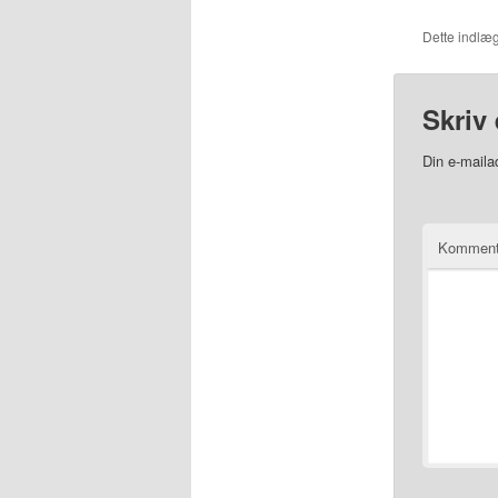
Dette indlæg
Skriv 
Din e-mailad
Kommen