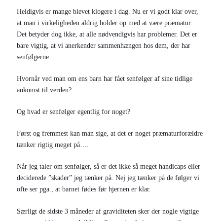
Heldigvis er mange blevet klogere i dag. Nu er vi godt klar over,
at man i virkeligheden aldrig holder op med at være præmatur.
Det betyder dog ikke, at alle nødvendigvis har problemer. Det er
bare vigtig, at vi anerkender sammenhængen hos dem, der har
senfølgerne.
Hvornår ved man om ens barn har fået senfølger af sine tidlige
ankomst til verden?
Og hvad er senfølger egentlig for noget?
Først og fremmest kan man sige, at det er noget præmaturforældre
tænker rigtig meget på….
Når jeg taler om senfølger, så er det ikke så meget handicaps eller
deciderede ”skader” jeg tænker på. Nej jeg tænker på de følger vi
ofte ser pga., at barnet fødes før hjernen er klar.
Særligt de sidste 3 måneder af graviditeten sker der nogle vigtige