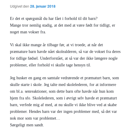
Udgivet den
28. januar 2018
Er det et spørgsmål du har fået i forhold til dit barn?
Mange tror nemlig stadig, at det med at være født for tidligt, er
noget man vokser fra.
Vi skal ikke mange år tilbage før, at vi troede, at når det
præmature barn havde nået skolealderen, så var de vokset fra deres
for tidlige fødsel. Underforstået, at så var der ikke længere nogle
problemer, eller forhold vi skulle tage hensyn til.
Jeg husker en gang en samtale vedrørende et præmaturt barn, som
skulle starte i skole. Jeg talte med skolelederen, for at informere
om bl.a. senreaktioner, som dette barn ofte havde når hun kom
hjem fra sfo. Skolelederen, som i øvrigt selv havde et præmaturt
barn, verfede mig af med, at nu skulle vi ikke blive ved at skabe
problemer. Hendes barn var der ingen problemer med, så det var
nok mor som var problemet…
Sørgeligt men sandt.