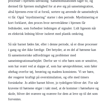
processer i hjernens udvikling. Sansestimulationen tager til, og
dermed får hjernen mulighed for at øve sig på sanseintegration,
altså hjernens evne til at forstå, sortere og anvende de sanseindtryk
vi får. Også ”myelinisering” starter i den periode. Myelinisering er
kort forklaret, den proces hvor nervetrådene i hjernen får
fedtskeder, som forbedrer ledningen af signaler. Lidt ligesom når
en elektrisk ledning bliver isoleret med plastik omkring.
Så når barnet fødes før, eller i denne periode, så er disse processer
i gang og slet ikke færdige. Det betyder, at en del af børnene kan
få sansemotoriske udfordringer og problemer med
sanseintegrationsarbejdet. Derfor ser vi ofte børn som er sensitive,
som har svært ved at slappe af, som har søvnproblemer, som føler
ubehag overfor tøj, berøring og madens konsistens. Vi ser børn,
der reagerer kraftigt på overstimulation, og ofte med timers
forsinkelse. Jo ældre barnet bliver, jo tydeligere bliver det. For når
kravene til børnene stiger i takt med, at de kommer i børnehave og
skole, bliver det sværere og sværere for dem at leve op til det som
forventes.