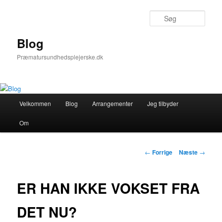
Fortsæt
til
Søg
primært
indhold
Blog
Præmatursundhedsplejerske.dk
Hovedmenu
Velkommen
Blog
Arrangementer
Jeg tilbyder
Om
Indlægsnavigation
←
Forrige
Næste
→
ER HAN IKKE VOKSET FRA
DET NU?