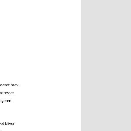
seret brev.
adresser.
tageren.
et bliver