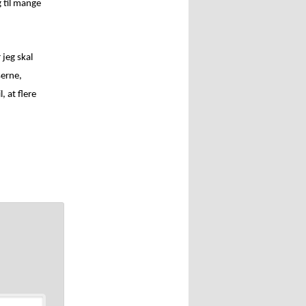
g til mange
jeg skal
serne,
 at flere