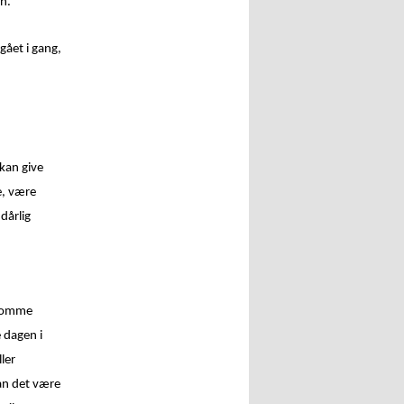
n.
gået i gang,
kan give
e, være
dårlig
 komme
 dagen i
ler
an det være