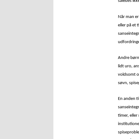
således ik
Når man er 
eller på et
sanseintegr
udfordringe
Andre børn 
lidt uro, a
voldsomt ov
søvn, spise
En anden ti
sanseintegr
timer, elle
institution
spiseproble