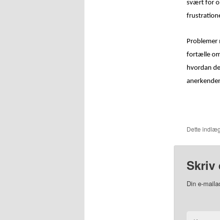
svært for o
frustration
Problemer m
fortælle om
hvordan det
anerkender 
Dette indlæg
Skriv 
Din e-mailad