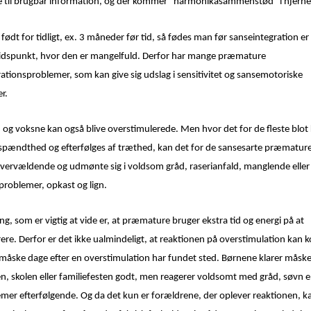
ke til brugbar information, og der kommer ”harmonikasammenstød” i hjerne
født for tidligt, ex. 3 måneder før tid, så fødes man før sanseintegration er 
 tidspunkt, hvor den er mangelfuld. Derfor har mange præmature
ationsproblemer, som kan give sig udslag i sensitivitet og sansemotoriske
r.
og voksne kan også blive overstimulerede. Men hvor det for de fleste blot 
nspændthed og efterfølges af træthed, kan det for de sansesarte præmatur
ervældende og udmønte sig i voldsom gråd, raserianfald, manglende eller 
problemer, opkast og lign.
ng, som er vigtig at vide er, at præmature bruger ekstra tid og energi på at
ere. Derfor er det ikke ualmindeligt, at reaktionen på overstimulation kan
r måske dage efter en overstimulation har fundet sted. Børnene klarer måske
en, skolen eller familiefesten godt, men reagerer voldsomt med gråd, søvn el
mer efterfølgende. Og da det kun er forældrene, der oplever reaktionen, k