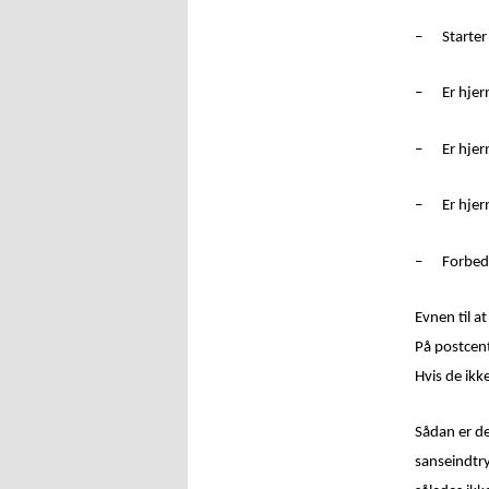
–
Starter
–
Er hjer
–
Er hjer
–
Er hjer
–
Forbedr
Evnen til a
På postcent
Hvis de ikk
Sådan er de
sanseindtry