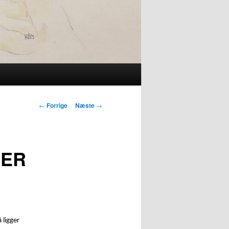
Indlægsnavigation
←
Forrige
Næste
→
 ER
 ligger