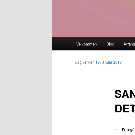
Hovedmenu
Velkommen
Blog
Arran
Udgivet den
18. januar 2018
SAN
DE
–
Foregår