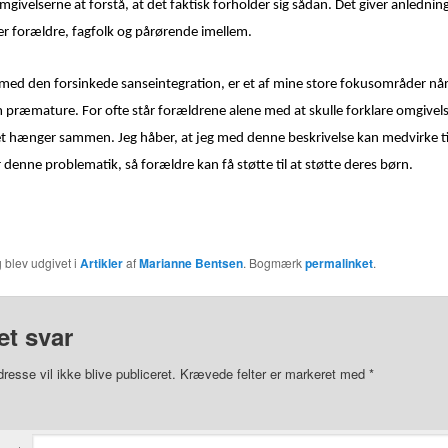
mgivelserne at forstå, at det faktisk forholder sig sådan. Det giver anlednin
er forældre, fagfolk og pårørende imellem.
ed den forsinkede sanseintegration, er et af mine store fokusområder når 
 præmature. For ofte står forældrene alene med at skulle forklare omgivel
 hænger sammen. Jeg håber, at jeg med denne beskrivelse kan medvirke til,
denne problematik, så forældre kan få støtte til at støtte deres børn.
 blev udgivet i
Artikler
af
Marianne Bentsen
. Bogmærk
permalinket
.
et svar
resse vil ikke blive publiceret.
Krævede felter er markeret med
*