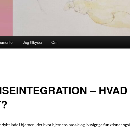
gementer
Jeg tilbyder
Om
SEINTEGRATION – HVAD
T?
 dybt inde i hjernen, der hvor hjernens basale og livsvigtige funktioner også