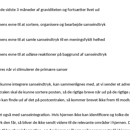
 de sidste 3 måneder af graviditeten og fortsætter livet ud
nens evne til at sortere, organisere og bearbejde sanseindtryk
nens evne til at samle sanseindtryk til en meningsfyldt helhed
nens evne til at udløse reaktioner på baggrund af sanseindtryk
es når vi stimulerer de primære sanser
t kunne integrere sanseindtryk, kan sammenlignes med, at vi sender et adres
ralen skal de kunne sortere posten, så de rigtige breve når ud på de rigtige 
e kan finde ud af det på postcentralen, så kommer brevet ikke frem til mod
t også med sanseintegration. Hvis hjernen ikke kan identificere og tolke de
k den får, så bliver de ikke sendt videre til de relevante områder i hjernen. D