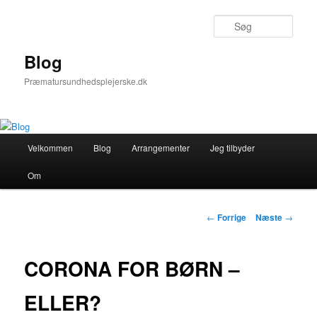
Fortsæt
til
Søg
primært
indhold
Blog
Præmatursundhedsplejerske.dk
Hovedmenu
Velkommen
Blog
Arrangementer
Jeg tilbyder
Om
Indlægsnavigation
←
Forrige
Næste
→
CORONA FOR BØRN –
ELLER?