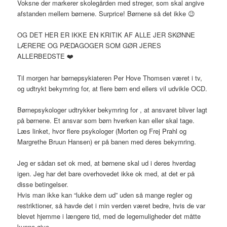
Voksne der markerer skolegården med streger, som skal angive
afstanden mellem børnene. Surprice! Børnene så det ikke 😉
OG DET HER ER IKKE EN KRITIK AF ALLE JER SKØNNE
LÆRERE OG PÆDAGOGER SOM GØR JERES
ALLERBEDSTE ❤️
Til morgen har børnepsykiateren Per Hove Thomsen været i tv,
og udtrykt bekymring for, at flere børn end ellers vil udvikle OCD.
Børnepsykologer udtrykker bekymring for , at ansvaret bliver lagt
på børnene. Et ansvar som børn hverken kan eller skal tage.
Læs linket, hvor flere psykologer (Morten og Frej Prahl og
Margrethe Bruun Hansen) er på banen med deres bekymring.
Jeg er sådan set ok med, at børnene skal ud i deres hverdag
igen. Jeg har det bare overhovedet ikke ok med, at det er på
disse betingelser.
Hvis man ikke kan “lukke dem ud” uden så mange regler og
restriktioner, så havde det i min verden været bedre, hvis de var
blevet hjemme i længere tid, med de legemuligheder det måtte
kunne give.