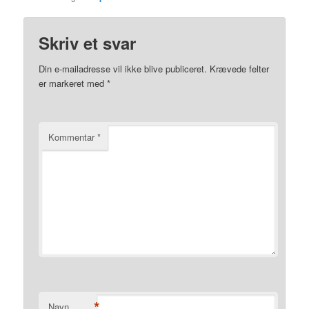
Skriv et svar
Din e-mailadresse vil ikke blive publiceret.
Krævede felter
er markeret med
*
Kommentar
*
*
Navn