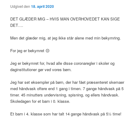
Udgivet den
18. april 2020
DET GLÆDER MIG – HVIS MAN OVERHOVEDET KAN SIGE
DET….
Men det glæder mig, at jeg ikke står alene med min bekymring.
For jeg er bekymret 😔
Jeg er bekymret for, hvad alle disse coronaregler i skoler og
daginstitutioner gør ved vores børn.
Jeg har set eksempler på børn, der har fået præsenteret skemaer
med håndvask oftere end 1 gang i timen. 7 gange håndvask på 5
timer. 45 minutters undervisning, spisning, og ellers håndvask.
Skoledagen for et barn i 0. klasse.
Et barn i 4. klasse som har talt 14 gange håndvask på 5½ time!