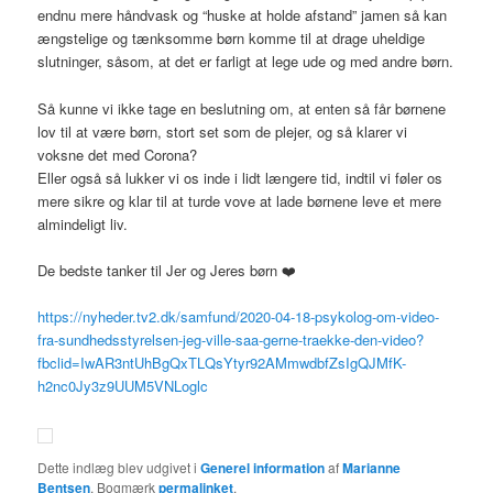
endnu mere håndvask og “huske at holde afstand” jamen så kan
ængstelige og tænksomme børn komme til at drage uheldige
slutninger, såsom, at det er farligt at lege ude og med andre børn.
Så kunne vi ikke tage en beslutning om, at enten så får børnene
lov til at være børn, stort set som de plejer, og så klarer vi
voksne det med Corona?
Eller også så lukker vi os inde i lidt længere tid, indtil vi føler os
mere sikre og klar til at turde vove at lade børnene leve et mere
almindeligt liv.
De bedste tanker til Jer og Jeres børn ❤️
https://nyheder.tv2.dk/samfund/2020-04-18-psykolog-om-video-
fra-sundhedsstyrelsen-jeg-ville-saa-gerne-traekke-den-video?
fbclid=IwAR3ntUhBgQxTLQsYtyr92AMmwdbfZsIgQJMfK-
h2nc0Jy3z9UUM5VNLoglc
Dette indlæg blev udgivet i
Generel information
af
Marianne
Bentsen
. Bogmærk
permalinket
.