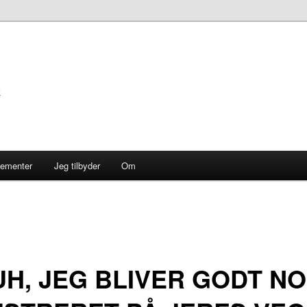
k
gementer
Jeg tilbyder
Om
H, JEG BLIVER GODT N