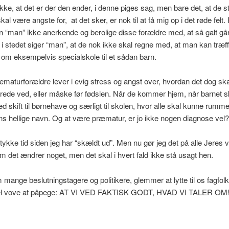
ikke, at det er der den ender, i denne piges sag, men bare det, at de s
kal være angste for, at det sker, er nok til at få mig op i det røde felt.
n “man” ikke anerkende og berolige disse forældre med, at så galt gå
i stedet siger “man”, at de nok ikke skal regne med, at man kan træf
 om eksempelvis specialskole til et sådan barn.
aturforældre lever i evig stress og angst over, hvordan det dog ska
lerede ved, eller måske før fødslen. Når de kommer hjem, når barnet s
d skift til børnehave og særligt til skolen, hvor alle skal kunne rumme
ns hellige navn. Og at være præmatur, er jo ikke nogen diagnose vel
stykke tid siden jeg har “skældt ud”. Men nu gør jeg det på alle Jeres
m det ændrer noget, men det skal i hvert fald ikke stå usagt hen.
mange beslutningstagere og politikere, glemmer at lytte til os fagfolk,
vel vove at påpege: AT VI VED FAKTISK GODT, HVAD VI TALER OM