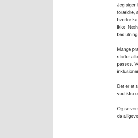
Jeg siger 
forældre, s
hvorfor ka
ikke. Næh 
beslutning
Mange præm
starter al
passes. Ve
inklusione
Det er et 
ved ikke o
Og selvom 
da allige