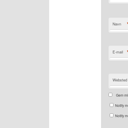
Navn
E-mail
Websted
Gem mit
Notify m
Notify m