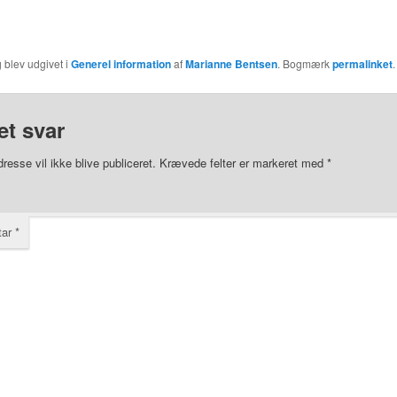
 blev udgivet i
Generel information
af
Marianne Bentsen
. Bogmærk
permalinket
.
et svar
resse vil ikke blive publiceret.
Krævede felter er markeret med
*
tar
*