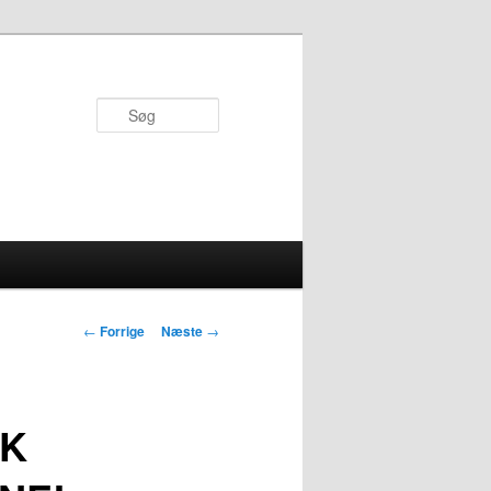
Søg
Indlægsnavigation
←
Forrige
Næste
→
OK