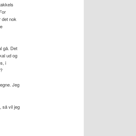
takkels
 For
r det nok
fe
l gå. Det
kal ud og
s, i
??
 vegne. Jeg
 så vil jeg
!