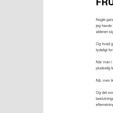
FRU
Nogle gang
jeg havde 
alderen si
Og hvad g
tydeligt f
Når man i 
pludselig 
Nå, men ik
Og det som
beslutninge
efterretnin