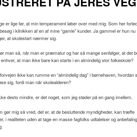
STRERET PÅ JERES VEG
e er lige før, at min temperament løber over med mig. Som her forle
besøg i klinikken af en af mine “gamle” kunder. Ja gammel er hun nu i
ger, at skolestart nærmer sig.
ør man så, når man er præmatur og har så mange senfølger, at det 
or enhver, at man ikke bare kan starte i en almindelig stor folkeskole?
forvejen ikke kan rumme en “almindelig dag” i børnehaven, hvordan s
løse sig, fordi man når skolealderen?
ke desto mindre, er det noget, som jeg støder på en gang imellem.
 gør mig så vred, det er, at de besluttende myndigheder, kan træffe
r, i realiteten uden at tage en masse fagfolks udtalelser og anbefalinge
g.