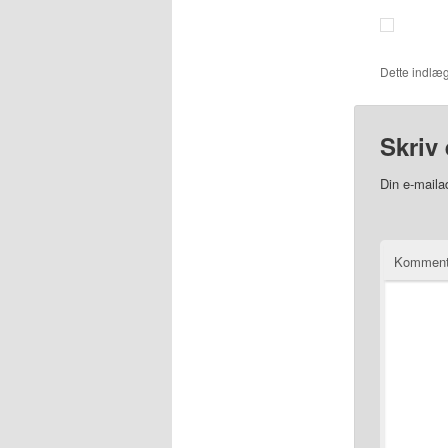
Dette indlæg
Skriv 
Din e-mailad
Kommen