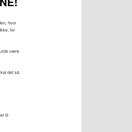
NE!
den, hvor
kke, for
burde være
kal det så
r til