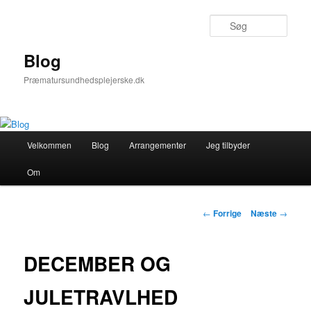
Fortsæt
til
Søg
primært
indhold
Blog
Præmatursundhedsplejerske.dk
Hovedmenu
Velkommen
Blog
Arrangementer
Jeg tilbyder
Om
Indlægsnavigation
←
Forrige
Næste
→
DECEMBER OG
JULETRAVLHED