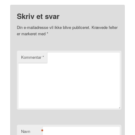
Skriv et svar
Din e-mailadresse vil ikke blive publiceret.
Krævede felter
er markeret med
*
Kommentar
*
*
Navn