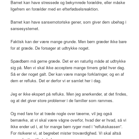
Barnet kan have stressede og bekymrede forældre, eller måske
ligefrem en forælder med en efterfødselsreaktion.
Barnet kan have sansemotoriske gener, som giver dem ubehag i
sansesystemet.
Faktisk kan der være mange grunde. Men børn græder ikke bare
for at græde. De forsøger at udtrykke noget.
Spædbørn må gerne græde. Det er en naturlig måde at udtrykke
sig på. Men vi skal ikke acceptere mange timers gråd hver dag.
Så er der noget galt. Der kan være mange forklaringer, og en af
dem er refluks. Det er derfor vi er samlet her i dag.
Jeg er ikke ekspert på refluks. Men jeg anerkender, at det findes,
og at det giver store problemer i de familier som rammes.
Og med fare for at træde nogle over tæerne, vil jeg også
bemærke, at vi skal være vågne overfor, hvad der er hvad, så vi
ikke ender ud i, at for mange børn ryger med i ”reflukskassen”.
For risikerer vi, at begrebet mister troværdighed. Vi skal altså