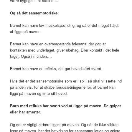
være dygtige til at skelne….
Og så det sansemotoriske:
Barnet kan have lav muskelspænding, og så er det meget hårdt
at ligge på maven.
Barnet kan have en overreagerende følesans, der gør, at
kontakten med underlaget, giver ubehag. Eller kontakt i det hele
taget. Også i munden….
Barnet kan have en refleks, der gør hovedløftet svært.
Hvis det er det sansemotoriske som er i spil, så skal vi sætte ind
på anden vis, for at skabe forudsætningerne for, at barnet kan
ligge på maven og løfte sit hoved.
Børn med refluks har svært ved at ligge på maven. De gylper
eller har smerter.
Og det er vigtigt at børn ligger på maven. Og når de ikke vil/kan
ligge på maven, har det betydning for sansestimulation og videre