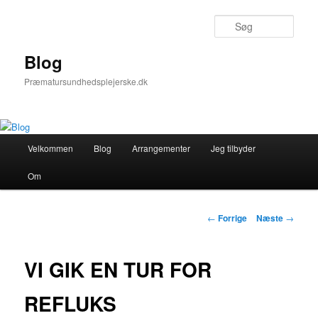
Fortsæt
til
Søg
primært
indhold
Blog
Præmatursundhedsplejerske.dk
Hovedmenu
Velkommen
Blog
Arrangementer
Jeg tilbyder
Om
Indlægsnavigation
←
Forrige
Næste
→
VI GIK EN TUR FOR
REFLUKS