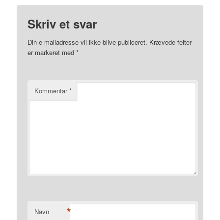
Skriv et svar
Din e-mailadresse vil ikke blive publiceret.
Krævede felter
er markeret med
*
Kommentar
*
*
Navn