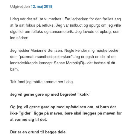
Udgivet den
12. maj 2018
I dag var det så, at vi mødtes i Fælledparken for den fælles sag
at få sat fokus på refluks. Jeg var indbudt og spurgt om jeg ville
sige lidt om refluks og sansemotorik. Jeg lavede et oplæg, som
lød sådan:
Jeg hedder Marianne Bentsen. Nogle kender mig måske bedre
som ”præmatursundhedsplejersken” Jeg er også en del af det
landsdækkende koncept Sanse Motorik(R)– det bedste til dit
barn.
Tak fordi jeg måtte komme her i dag.
Jeg vil gerne gøre op med begrebet ”kolik”
Og jeg vil gerne gøre op med opfattelsen om, at børn der
ikke ”gider” ligge på maven, bare skal lægges på maven for
at vænne sig til det.
Der er en grund til begge dele.