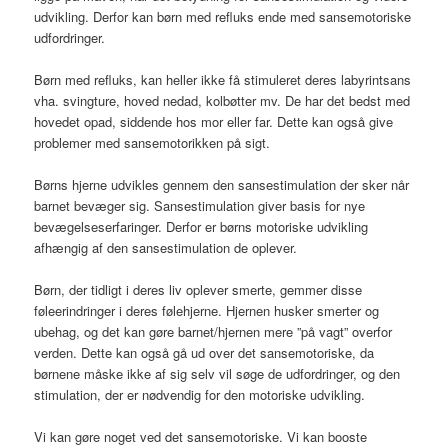
udvikling. Derfor kan børn med refluks ende med sansemotoriske
udfordringer.
Børn med refluks, kan heller ikke få stimuleret deres labyrintsans
vha. svingture, hoved nedad, kolbøtter mv. De har det bedst med
hovedet opad, siddende hos mor eller far. Dette kan også give
problemer med sansemotorikken på sigt.
Børns hjerne udvikles gennem den sansestimulation der sker når
barnet bevæger sig. Sansestimulation giver basis for nye
bevægelseserfaringer. Derfor er børns motoriske udvikling
afhængig af den sansestimulation de oplever.
Børn, der tidligt i deres liv oplever smerte, gemmer disse
føleerindringer i deres følehjerne. Hjernen husker smerter og
ubehag, og det kan gøre barnet/hjernen mere ”på vagt” overfor
verden. Dette kan også gå ud over det sansemotoriske, da
børnene måske ikke af sig selv vil søge de udfordringer, og den
stimulation, der er nødvendig for den motoriske udvikling.
Vi kan gøre noget ved det sansemotoriske. Vi kan booste